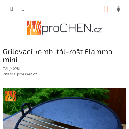
Přejít
NÁKUP
na
obsah
KOŠÍK
Grilovací kombi tál-rošt Flamma
mini
TAL/40PUL
Značka:
proOhen.cz