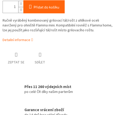
Přidat do košíku
Ručně vyráběný kombinovaný grilovací tál/rošt z uhlíkové oceli
navržený pro ohniště Flamma mini. Kompatibilní rovněž s Flamma home,
lze jej použít jako rozšiřující tál/rošt místo grilovacího roštu.
Detailní informace
ZEPTAT SE
SDÍLET
Přes 11 260 výdejních míst
po celé ČR díky našim parterům
Garance vrácení zboží
do 14 dnů bez udání důvodu