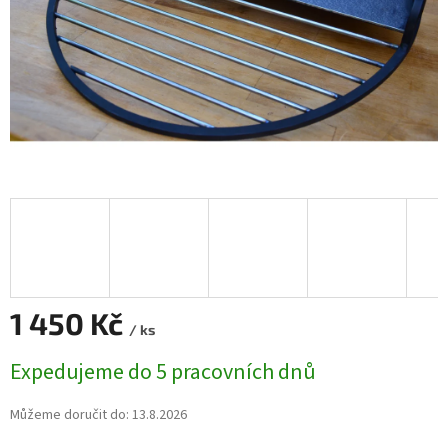
1 450 Kč
/ ks
Měrná
Expedujeme do 5 pracovních dnů
cena:
Můžeme doručit do:
13.8.2026