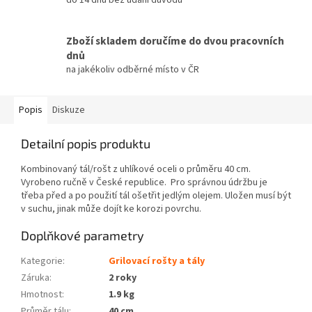
Zboží skladem doručíme do dvou pracovních
dnů
na jakékoliv odběrné místo v ČR
Popis
Diskuze
Detailní popis produktu
Kombinovaný tál/rošt z uhlíkové oceli o průměru 40 cm.
Vyrobeno ručně v České republice. Pro správnou údržbu je
třeba před a po použití tál ošetřit jedlým olejem. Uložen musí být
v suchu, jinak může dojít ke korozi povrchu.
Doplňkové parametry
Kategorie
:
Grilovací rošty a tály
Záruka
:
2 roky
Hmotnost
:
1.9 kg
Průměr tálu
:
40 cm