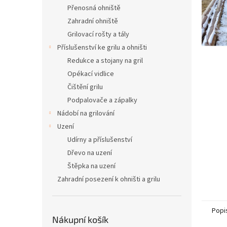
n
Přenosná ohniště
e
Zahradní ohniště
l
Grilovací rošty a tály
Příslušenství ke grilu a ohništi
Redukce a stojany na gril
Opékací vidlice
Čištění grilu
Podpalovače a zápalky
Nádobí na grilování
Uzení
Udírny a příslušenství
Dřevo na uzení
Štěpka na uzení
Zahradní posezení k ohništi a grilu
Popi
Nákupní košík