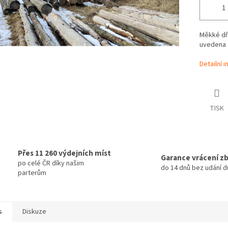
Měkké dř
uvedena 
Detailní 
TISK
Přes 11 260 výdejních míst
Garance vrácení zb
po celé ČR díky našim
do 14 dnů bez udání 
parterům
s
Diskuze