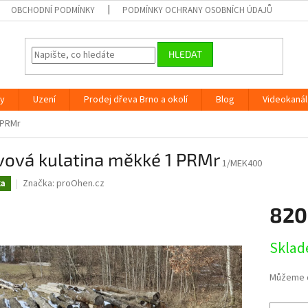
OBCHODNÍ PODMÍNKY
PODMÍNKY OCHRANY OSOBNÍCH ÚDAJŮ
HLEDAT
ly
Uzení
Prodej dřeva Brno a okolí
Blog
Videokanál
 PRMr
vová kulatina měkké 1 PRMr
1/MEK400
Značka:
proOhen.cz
ka
820
Měrná
Sklad
cena:
Můžeme d