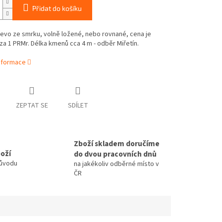
Přidat do košíku
evo ze smrku, volně ložené, nebo rovnané, cena je
za 1 PRMr. Délka kmenů cca 4 m - odběr
Miřetín.
informace
ZEPTAT SE
SDÍLET
Zboží skladem doručíme
oží
do dvou pracovních dnů
důvodu
na jakékoliv odběrné místo v
ČR