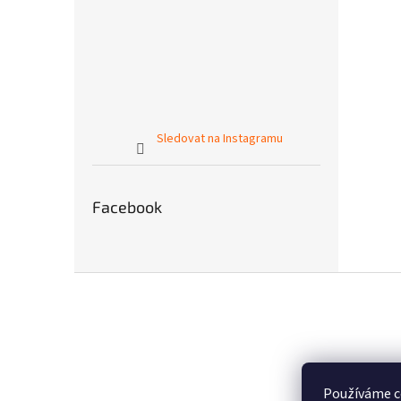
Sledovat na Instagramu
Facebook
Z
á
p
a
t
í
Používáme c