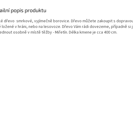
ailní popis produktu
é dřevo smrkové, vyjímečně borovice. Dřevo můžete zakoupit s dopravou
ě ložené v hráni, nebo na lesovoze. Dřevo Vám rádi dovezeme, případně si 
ednout osobně v místě těžby -
Miřetín
. Délka kmene je cca 400 cm.