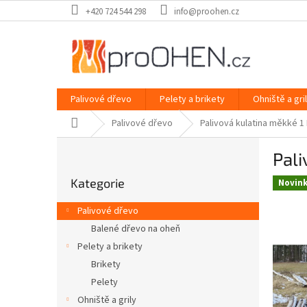
Přejít
+420 724 544 298
info@proohen.cz
na
obsah
Palivové dřevo
Pelety a brikety
Ohniště a gri
Domů
Palivové dřevo
Palivová kulatina měkké 1
P
Pali
o
Přeskočit
s
Kategorie
kategorie
Novin
t
r
Palivové dřevo
a
Balené dřevo na oheň
n
Pelety a brikety
n
í
Brikety
p
Pelety
a
Ohniště a grily