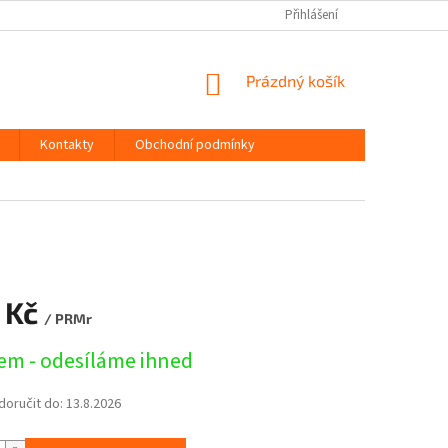
Přihlášení
NÁKUPNÍ
Prázdný košík
KOŠÍK
Kontakty
Obchodní podmínky
 Kč
/ PRMr
em - odesíláme ihned
oručit do:
13.8.2026