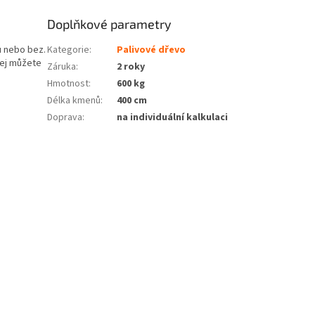
Doplňkové parametry
 nebo bez.
Kategorie
:
Palivové dřevo
jej můžete
Záruka
:
2 roky
Hmotnost
:
600 kg
Délka kmenů
:
400 cm
Doprava
:
na individuální kalkulaci