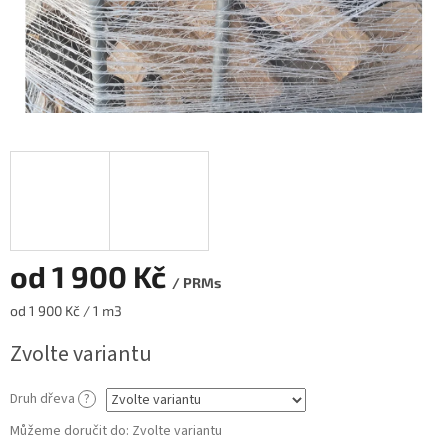
od
1 900 Kč
/ PRMs
Měrná
od 1 900 Kč / 1 m3
cena:
Zvolte variantu
Druh dřeva
?
Můžeme doručit do:
Zvolte variantu