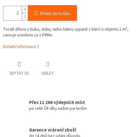
Přidat do košíku
3
Tvrdé dřevo z buku, dubu, nebo habru sypané v kleci o objemu 1 m
,
cena je uvedena za 1 PRMs.
Detailní informace
ZEPTAT SE
SDÍLET
Přes 11 260 výdejních míst
po celé ČR díky našim parterům
Garance vrácení zboží
do 14 dnů bez udání důvodu