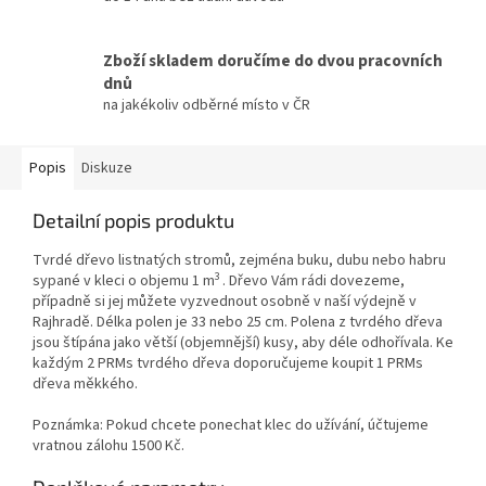
Zboží skladem doručíme do dvou pracovních
dnů
na jakékoliv odběrné místo v ČR
Popis
Diskuze
Detailní popis produktu
Tvrdé dřevo listnatých stromů, zejména buku, dubu nebo habru
3
sypané v kleci o objemu 1 m
. Dřevo Vám rádi dovezeme,
případně si jej můžete vyzvednout osobně v naší výdejně v
Rajhradě. Délka polen je 33 nebo 25 cm. Polena z tvrdého dřeva
jsou štípána jako větší (objemnější) kusy, aby déle odhořívala. Ke
každým 2 PRMs tvrdého dřeva doporučujeme koupit 1 PRMs
dřeva měkkého.
Poznámka: Pokud chcete ponechat klec do užívání, účtujeme
vratnou zálohu 1500 Kč.