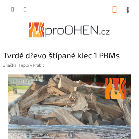
Přejít
NÁKUP
na
obsah
KOŠÍK
Tvrdé dřevo štípané klec 1 PRMs
Značka:
Teplo v krabici